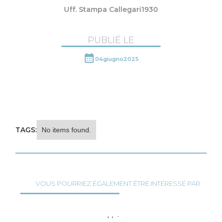
Uff. Stampa Callegari1930
PUBLIÉ LE
04
giugno
2025
TAGS:
No items found.
VOUS POURRIEZ ÉGALEMENT ÊTRE INTÉRESSÉ PAR :
Voir