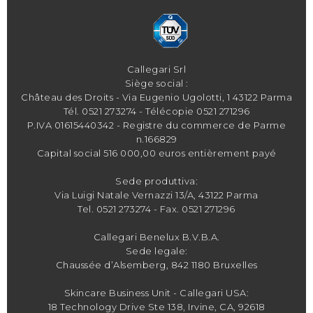
Callegari Srl
Siège social :
Château des Droits - Via Eugenio Ugolotti, 1 43122 Parma
Tél.
0521 273274
- Télécopie 0521 271296
P.IVA 01615440342 - Registre du commerce de Parme
n.166829
Capital social 516 000,00 euros entièrement payé
Sede produttiva:
Via Luigi Natale Vernazzi 13/A, 43122 Parma
Tel.
0521 273274
- Fax. 0521 271296
Callegari Benelux B.V.B.A.
Sede legale:
Chaussée d’Alsemberg, 842 1180 Bruxelles
Skincare Business Unit - Callegari USA:
18 Technology Drive Ste 138, Irvine, CA, 92618