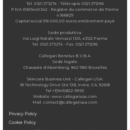
Tél.
0521 273274
- Télécopie 0521 271296
P.IVA 01615440342 - Registre du commerce de Parme
n.166829
Capital social 516 000,00 euros entièrement payé
Sede produttiva:
Via Luigi Natale Vernazzi 13/A, 43122 Parma
Tel.
0521 273274
- Fax. 0521 271296
Callegari Benelux B.V.B.A.
Sede legale:
Chaussée d’Alsemberg, 842 1180 Bruxelles
Skincare Business Unit - Callegari USA:
18 Technology Drive Ste 138, Irvine, CA, 92618
Tel +1(949)822-9950
Website: www.callegariusa.com
Mail: contact@callegariusa.com
Privacy Policy
Cookie Policy