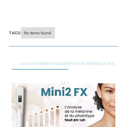
TAGS:
No items found.
VOUS POURRIEZ ÉGALEMENT ÊTRE INTÉRESSÉ PAR :
Voir
tout
les
articles