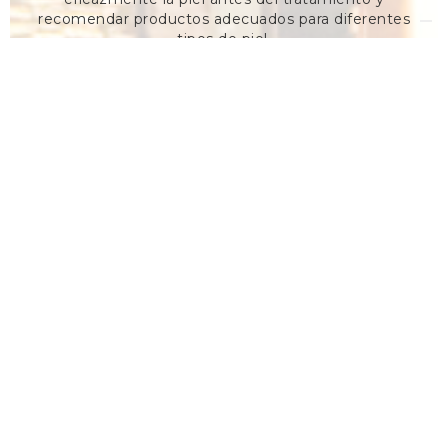
recomendar productos adecuados para diferentes
tipos de piel.
2024
Nace
el store Map&Apply
.
Apertura de la tienda
map&apply
en el corazón de
Reggio Emilia. Esta tienda conceptual está diseñada
para quienes desean descubrir el mapeo profesional
de la piel y el cabello y recibir recomendaciones
personalizadas sobre los productos y tratamientos que
mejor se adaptan a sus necesidades específicas.
hoy
Compromiso constante con la excelencia y la
innovación
Callegari se mantiene fiel a su tradición de ofrecer una