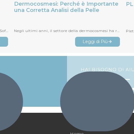
Dermocosmesi: Perché è Importante
PL
una Corretta Analisi della Pelle
Negli ultimi anni, il settore della dermocosmesi ha registrato una crescita significativa, con un numero sempre maggiore di pers...
Il nostro dispositivo per l'analisi di pelle e capelli SoftFX è stato selezionato per le finali del prestigioso Best Product Award 2026
Leggi di Più
HAI BISOGNO DI AI
Contatta
Home