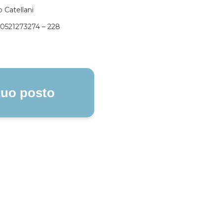
 Catellani
l 0521273274 – 228
 tuo posto