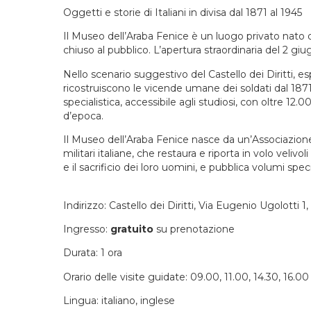
Oggetti e storie di Italiani in divisa dal 1871 al 1945
Il Museo dell’Araba Fenice è un luogo privato nato da
chiuso al pubblico. L’apertura straordinaria del 2 gi
Nello scenario suggestivo del Castello dei Diritti, es
ricostruiscono le vicende umane dei soldati dal 1871
specialistica, accessibile agli studiosi, con oltre 12.
d’epoca.
Il Museo dell’Araba Fenice nasce da un’Associazione 
militari italiane, che restaura e riporta in volo veliv
e il sacrificio dei loro uomini, e pubblica volumi special
Indirizzo: Castello dei Diritti, Via Eugenio Ugolotti 
Ingresso:
gratuito
su prenotazione
Durata: 1 ora
Orario delle visite guidate: 09.00, 11.00, 14.30, 16.00
Lingua: italiano, inglese