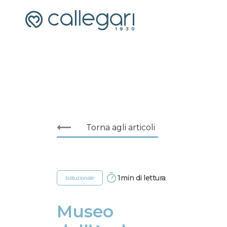
Torna agli articoli
1
min di lettura
Istituzionale
Museo 