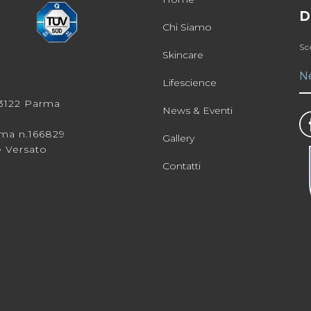
D
Chi Siamo
Sc
Skincare
N
Lifescience
 43122 Parma
News & Eventi
rma n.166829
Gallery
e Versato
Contatti