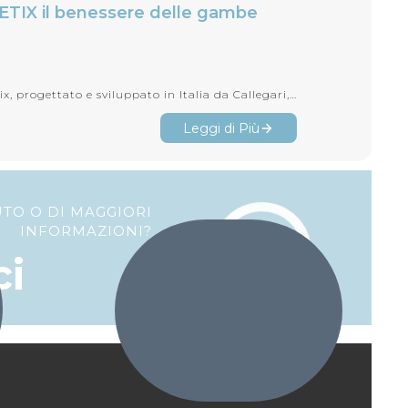
ETIX il benessere delle gambe
Pletix, progettato e sviluppato in Italia da Callegari, ti consente di intercettare questa domanda con una valu...
Leggi di Più
UTO O DI MAGGIORI
INFORMAZIONI?
ci