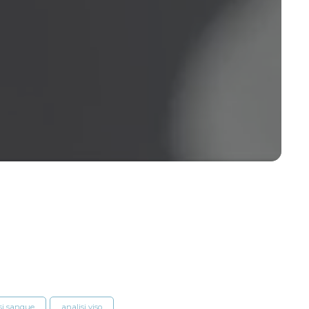
si sangue
analisi viso