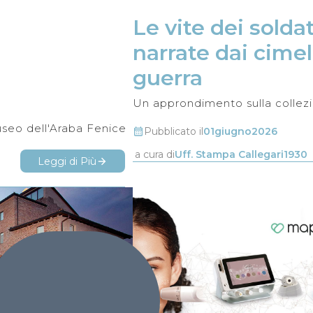
Le vite dei soldati
narrate dai cimeli
guerra
useo dell'Araba Fenice
Pubblicato il
01
giugno
2026
a cura di
Uff. Stampa Callegari1930
Leggi di Più