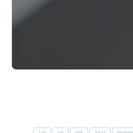
Tutti
sole
Pelle
Soft FX
Benesser