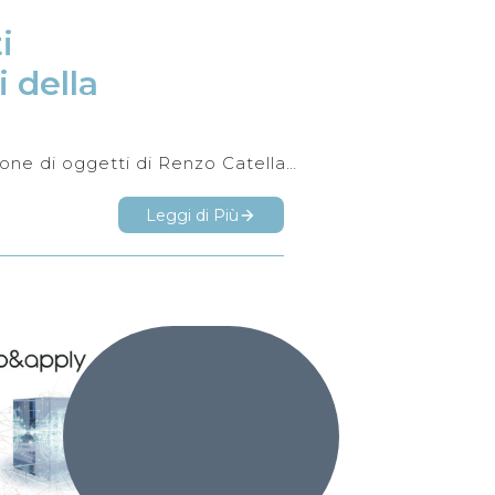
 
 della 
Un approndimento sulla collezione di oggetti di Renzo Catellani "Qui racconto le storie dei militari Italiani"
Leggi di Più