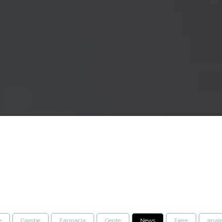
e
Gambe
Farmacia
Gente
News
Fiere
anali