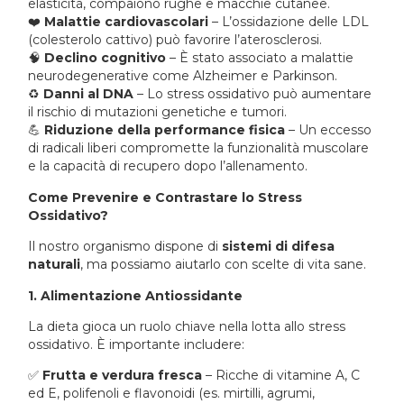
elasticità, compaiono rughe e macchie cutanee.
❤️
Malattie cardiovascolari
– L’ossidazione delle LDL
(colesterolo cattivo) può favorire l’aterosclerosi.
🧠
Declino cognitivo
– È stato associato a malattie
neurodegenerative come Alzheimer e Parkinson.
♻️
Danni al DNA
– Lo stress ossidativo può aumentare
il rischio di mutazioni genetiche e tumori.
💪
Riduzione della performance fisica
– Un eccesso
di radicali liberi compromette la funzionalità muscolare
e la capacità di recupero dopo l’allenamento.
Come Prevenire e Contrastare lo Stress
Ossidativo?
Il nostro organismo dispone di
sistemi di difesa
naturali
, ma possiamo aiutarlo con scelte di vita sane.
1. Alimentazione Antiossidante
La dieta gioca un ruolo chiave nella lotta allo stress
ossidativo. È importante includere:
✅
Frutta e verdura fresca
– Ricche di vitamine A, C
ed E, polifenoli e flavonoidi (es. mirtilli, agrumi,