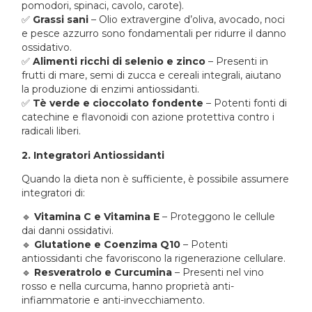
pomodori, spinaci, cavolo, carote).
✅
Grassi sani
– Olio extravergine d’oliva, avocado, noci
e pesce azzurro sono fondamentali per ridurre il danno
ossidativo.
✅
Alimenti ricchi di selenio e zinco
– Presenti in
frutti di mare, semi di zucca e cereali integrali, aiutano
la produzione di enzimi antiossidanti.
✅
Tè verde e cioccolato fondente
– Potenti fonti di
catechine e flavonoidi con azione protettiva contro i
radicali liberi.
2. Integratori Antiossidanti
Quando la dieta non è sufficiente, è possibile assumere
integratori di:
🔹
Vitamina C e Vitamina E
– Proteggono le cellule
dai danni ossidativi.
🔹
Glutatione e Coenzima Q10
– Potenti
antiossidanti che favoriscono la rigenerazione cellulare.
🔹
Resveratrolo e Curcumina
– Presenti nel vino
rosso e nella curcuma, hanno proprietà anti-
infiammatorie e anti-invecchiamento.