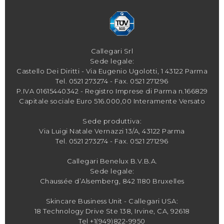
Callegari Srl
Sede legale:
Castello Dei Diritti - Via Eugenio Ugolotti, 1 43122 Parma
Tel.
0521 273274
- Fax. 0521 271296
P.IVA 01615440342 - Registro Imprese di Parma n.166829
Capitale sociale Euro 516.000,00 Interamente Versato
Sede produttiva:
Via Luigi Natale Vernazzi 13/A, 43122 Parma
Tel.
0521 273274
- Fax. 0521 271296
Callegari Benelux B.V.B.A.
Sede legale:
Chaussée d’Alsemberg, 842 1180 Bruxelles
Skincare Business Unit - Callegari USA:
18 Technology Drive Ste 138, Irvine, CA, 92618
Tel +1(949)822-9950