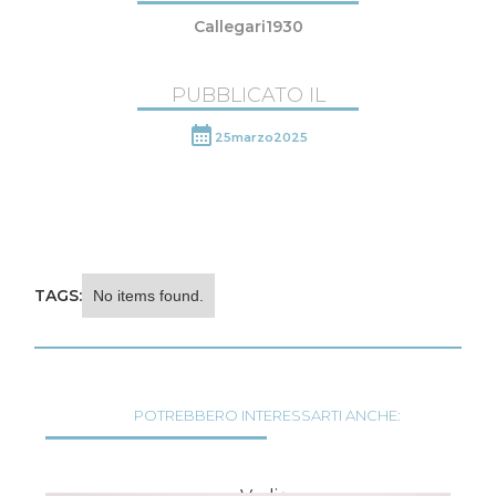
Callegari1930
PUBBLICATO IL
25
marzo
2025
TAGS:
No items found.
POTREBBERO INTERESSARTI ANCHE: