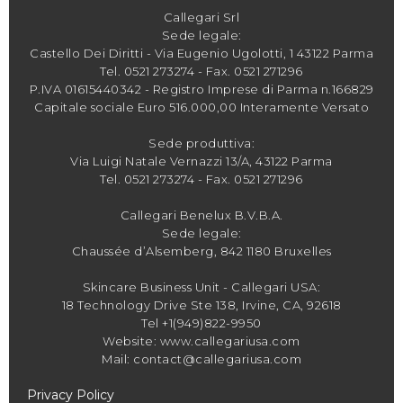
Callegari Srl
Sede legale:
Castello Dei Diritti - Via Eugenio Ugolotti, 1 43122 Parma
Tel.
0521 273274
- Fax. 0521 271296
P.IVA 01615440342 - Registro Imprese di Parma n.166829
Capitale sociale Euro 516.000,00 Interamente Versato
Sede produttiva:
Via Luigi Natale Vernazzi 13/A, 43122 Parma
Tel.
0521 273274
- Fax. 0521 271296
Callegari Benelux B.V.B.A.
Sede legale:
Chaussée d’Alsemberg, 842 1180 Bruxelles
Skincare Business Unit - Callegari USA:
18 Technology Drive Ste 138, Irvine, CA, 92618
Tel +1(949)822-9950
Website: www.callegariusa.com
Mail: contact@callegariusa.com
Privacy Policy