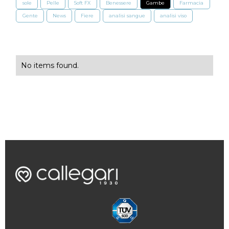
sole
Pelle
Soft FX
Benessere
Gambe
Farmacia
Gente
News
Fiere
analisi sangue
analisi viso
No items found.