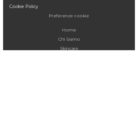
Cookie Policy
Preferenze cookie
Home
Chi Siamo
Skincare
Lifescience
News & Eventi
Gallery
Contatti
DOVE TROVARCI
Scopri le prossime Fiere ed Eventi
News & Eventi