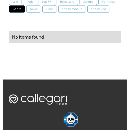
sole
Pelle
Soft FX
Benessere
Gambe
Farmacia
Gente
News
Fiere
analisi sangue
analisi viso
No items found.