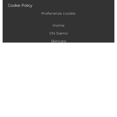
Cookie Policy
Preferenze cookie
Home
Chi Siamo
Skincare
Lifescience
News & Eventi
Gallery
Contatti
DOVE TROVARCI
Scopri le prossime Fiere ed Eventi
News & Eventi