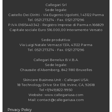
Callegari Srl
Sede legale:
Castello Dei Diritti - Via Eugenio Ugolotti, 1 43122 Parma
Tel.
0521 273274
- Fax. 0521 271296
P.IVA 01615440342 - Registro Imprese di Parma n.166829
Capitale sociale Euro 516.000,00 Interamente Versato
Sede produttiva:
Via Luigi Natale Vernazzi 13/A, 43122 Parma
Tel.
0521 273274
- Fax. 0521 271296
Callegari Benelux B.V.B.A.
Sede legale:
Chaussée d’Alsemberg, 842 1180 Bruxelles
Skincare Business Unit - Callegari USA:
18 Technology Drive Ste 138, Irvine, CA, 92618
Tel +1(949)822-9950
Website: www.callegariusa.com
Mail: contact@callegariusa.com
Privacy Policy